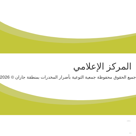
المركز الإعلامي
جميع الحقوق محفوظة جمعية التوعية بأضرار المخدرات بمنطقة جازان © 2026
وقت البيانات لتقنية المعلومات شركة برمجة في الرياض
www.datattime4it.com
الحلول الواقعية شركة برمجة في الرياض
www.rs4it.sa