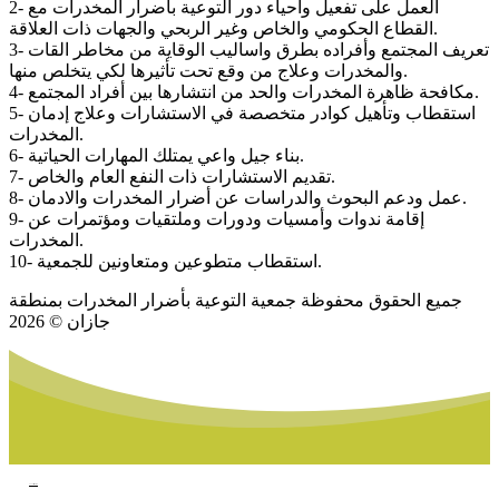
2- العمل على تفعيل واحياء دور التوعية بأضرار المخدرات مع
القطاع الحكومي والخاص وغير الربحي والجهات ذات العلاقة.
3- تعريف المجتمع وأفراده بطرق واساليب الوقاية من مخاطر القات
والمخدرات وعلاج من وقع تحت تأثيرها لكي يتخلص منها.
4- مكافحة ظاهرة المخدرات والحد من انتشارها بين أفراد المجتمع.
5- استقطاب وتأهيل كوادر متخصصة في الاستشارات وعلاج إدمان
المخدرات.
6- بناء جيل واعي يمتلك المهارات الحياتية.
7- تقديم الاستشارات ذات النفع العام والخاص.
8- عمل ودعم البحوث والدراسات عن أضرار المخدرات والادمان.
9- إقامة ندوات وأمسيات ودورات وملتقيات ومؤتمرات عن
المخدرات.
10- استقطاب متطوعين ومتعاونين للجمعية.
جميع الحقوق محفوظة جمعية التوعية بأضرار المخدرات بمنطقة
جازان © 2026
www.datattime4it.com